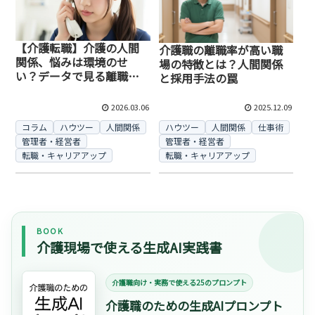
【介護転職】介護の人間
介護職の離職率が高い職
関係、悩みは環境のせ
場の特徴とは？人間関係
い？データで見る離職と
と採用手法の罠
定着の条件
2026.03.06
2025.12.09
コラム
ハウツー
人間関係
ハウツー
人間関係
仕事術
管理者・経営者
管理者・経営者
転職・キャリアアップ
転職・キャリアアップ
BOOK
介護現場で使える生成AI実践書
介護職向け・実務で使える25のプロンプト
介護職のための生成AIプロンプト