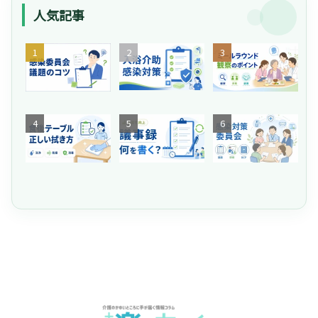
人気記事
【
そ
【
介
の
嚥
護
共
下
】
有
評
「
が
価
ネ
介
危
生
】
介
タ
護
な
産
ミ
護
が
施
い
性
ー
施
な
設
！
向
ル
設
い
の
介
上
ラ
の
」
食
護
委
ウ
感
と
後
施
員
ン
染
悩
の
設
会
ド
対
む
テ
の
の
の
策
管
ー
入
議
目
委
理
ブ
浴
事
的
員
者
ル
介
録
と
会
へ
、
助
に
観
の
。
水
に
何
察
進