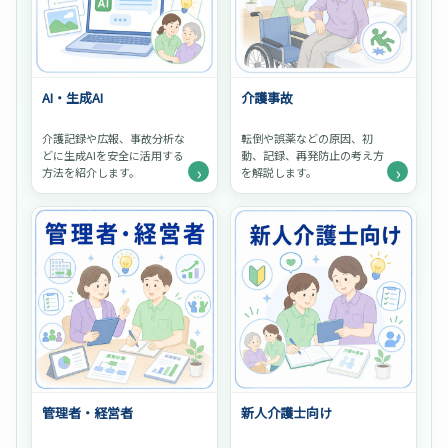
AI・生成AI
介護事故
介護記録や広報、事故分析な
転倒や誤薬などの原因、初
どに生成AIを安全に活用する
動、記録、再発防止の考え方
›
›
方法を紹介します。
を解説します。
管理者・経営者
新人介護士向け