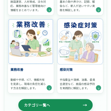
施設運営、人材育成、法令対
基本介助や声かけ、記録、報
応、業務改善など管理者向け
告など、新人が迷いやすい実
›
›
情報をまとめています。
務を解説します。
業務改善
感染対策
動線や手順、ICT、情報共有
手指衛生や清掃、消毒、委員
を見直し、現場の負担を減ら
会運営など、施設の感染予防
›
›
す方法を解説します。
を実践的に解説します。
→
カテゴリ一覧へ