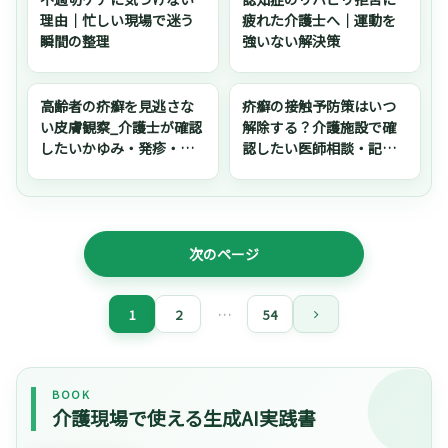
理由｜忙しい現場で迷う
疲れた介護士へ｜運動を
瞬間の整理
強いない解決策
高齢者の疥癬を見逃さな
疥癬の接触予防策はいつ
い皮膚観察_介護士が確認
解除する？介護施設で確
したいかゆみ・発疹・記
認したい医師相談・記
録・報告
録・職員共有
次のページ
1
2
…
54
次
へ
BOOK
介護現場で使える生成AI実践書