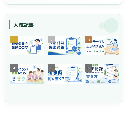
人気記事
【
そ
介
介
の
護
護
共
施
】
有
設
「
が
の
ネ
【
危
生
食
介
タ
嚥
な
産
後
護
が
下
い
性
の
施
な
評
！
向
テ
設
い
価
介
上
ー
の
」
】
護
委
ブ
ア
と
ミ
施
員
ル
ザ
悩
ー
設
会
、
記
む
ル
の
の
水
録
管
ラ
入
議
拭
｜
理
ウ
浴
事
き
原