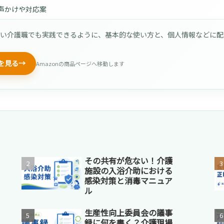
声かけや対応案
ない介護職でも実践できるように、基本的な使い方と、個人情報などに
籍を見る
→
Amazonの商品ページへ移動します
その共有が危ない！介護
施設の入浴介助における
感染対策と消毒マニュア
ル
生産性向上委員会の議事
録に何を書く？介護現場