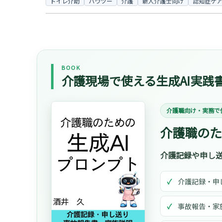
トイレ介助
ハウツー
介護
新人介護士向け
認知症ケ
BOOK
介護現場で使える生成AI実践
介護職向け・実務で
介護職のた
介護記録や申し送
介護記録・申
事故報告・家