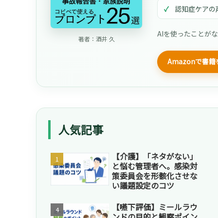
認知症ケアの
AIを使ったことが
著者：酒井 久
Amazonで書
人気記事
【介護】「ネタがない」
と悩む管理者へ。感染対
策委員会を形骸化させな
い議題設定のコツ
【嚥下評価】ミールラウ
ンドの目的と観察ポイン