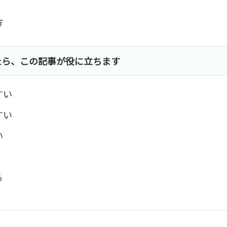
方
たら、この記事が役に立ちます
すい
すい
い
る