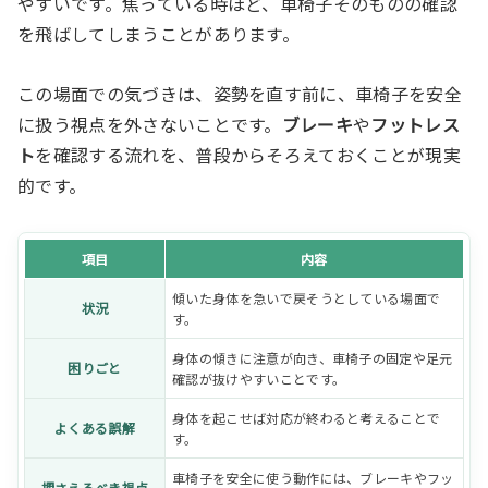
やすいです。焦っている時ほど、車椅子そのものの確認
を飛ばしてしまうことがあります。
この場面での気づきは、姿勢を直す前に、車椅子を安全
に扱う視点を外さないことです。
ブレーキ
や
フットレス
ト
を確認する流れを、普段からそろえておくことが現実
的です。
項目
内容
傾いた身体を急いで戻そうとしている場面で
状況
す。
身体の傾きに注意が向き、車椅子の固定や足元
困りごと
確認が抜けやすいことです。
身体を起こせば対応が終わると考えることで
よくある誤解
す。
車椅子を安全に使う動作には、ブレーキやフッ
押さえるべき視点