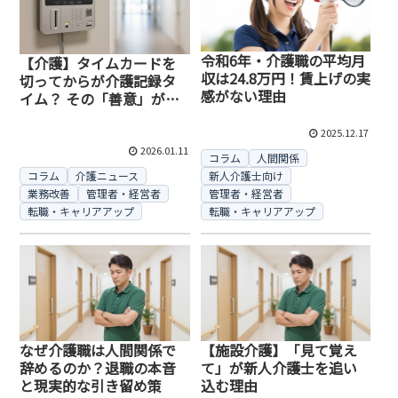
令和6年・介護職の平均月
【介護】タイムカードを
収は24.8万円！賃上げの実
切ってからが介護記録タ
感がない理由
イム？ その「善意」があ
なたを壊す前に知ってほ
しいこと
2025.12.17
2026.01.11
コラム
人間関係
コラム
介護ニュース
新人介護士向け
業務改善
管理者・経営者
管理者・経営者
転職・キャリアアップ
転職・キャリアアップ
なぜ介護職は人間関係で
【施設介護】「見て覚え
辞めるのか？退職の本音
て」が新人介護士を追い
と現実的な引き留め策
込む理由