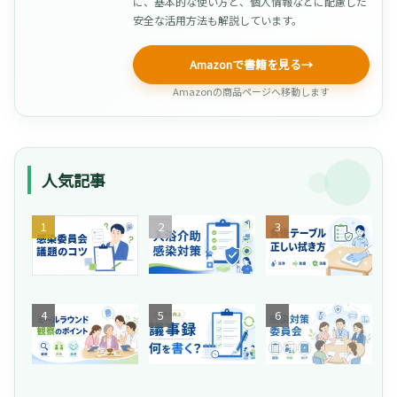
に、基本的な使い方と、個人情報などに配慮した
安全な活用方法も解説しています。
Amazonで書籍を見る
→
Amazonの商品ページへ移動します
人気記事
【
そ
介
介
の
護
護
共
施
】
有
設
「
が
の
ネ
【
危
生
食
介
タ
嚥
な
産
後
護
が
下
い
性
の
施
な
評
！
向
テ
設
い
価
介
上
ー
の