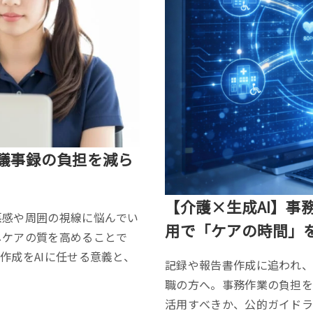
。議事録の負担を減ら
【介護×生成AI】事
悪感や周囲の視線に悩んでい
用で「ケアの時間」
しケアの質を高めることで
作成をAIに任せる意義と、
記録や報告書作成に追われ
職の方へ。事務作業の負担を
活用すべきか、公的ガイドラ