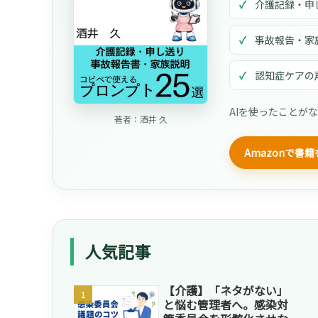
介護記録・申
事故報告・家
認知症ケアの
AIを使ったことが
著者：酒井 久
Amazonで書
人気記事
【介護】「ネタがない」
と悩む管理者へ。感染対