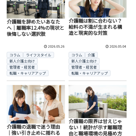
介護職は割に合わない？
介護職を辞めたいあなた
給料の不満が生まれる構
へ｜離職率12.4%の現状と
造と現実的な対策
後悔しない選択肢
2026.05.26
2026.05.04
コラム
ライフスタイル
コラム
介護
新人介護士向け
新人介護士向け
管理者・経営者
管理者・経営者
転職・キャリアアップ
転職・キャリアアップ
介護職の限界は甘えじゃ
介護職の退職で迷う理由
ない！統計が示す離職理
｜強い引き止めに揺れる
由と職場環境の見極め方