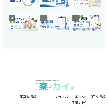
護
共
施
】
有
設
「
が
の
ネ
【
危
生
食
介
タ
嚥
な
産
後
護
が
下
い
性
の
施
な
評
！
向
テ
設
い
価
介
上
ー
の
」
】
護
委
ブ
ア
と
ミ
施
員
ル
ザ
悩
ー
設
会
、
記
む
ル
の
の
水
録
管
ラ
入
議
拭
｜
理
ウ
浴
事
き
原
者
ン
介
録
だ
因
へ
ド
助
に
け
不
。
の
に
何
で
明
感
目
お
を
大
で
染
的
け
書
丈
止
対
と
る
く
夫
ま
運営者情報
プライバシーポリシー（個人情報
策
観
感
？
？
る
保護方針）
委
察
染
介
感
と