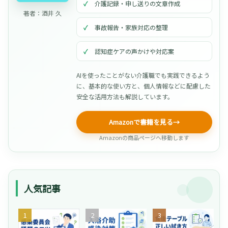
介護記録・申し送りの文章作成
著者：酒井 久
事故報告・家族対応の整理
認知症ケアの声かけや対応案
AIを使ったことがない介護職でも実践できるよう
に、基本的な使い方と、個人情報などに配慮した
安全な活用方法も解説しています。
Amazonで書籍を見る
→
Amazonの商品ページへ移動します
人気記事
【
そ
介
介
の
護