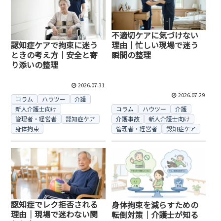
不適切ケアに気づけない
認知症ケアで拘束に迷う
理由｜忙しい現場で迷う
ときの考え方｜安全と寄
瞬間の整理
り添いの整理
2026.07.31
2026.07.29
コラム
ハウツー
介護
新人介護士向け
コラム
ハウツー
介護
管理者・経営者
認知症ケア
介護事故
新人介護士向け
身体拘束
管理者・経営者
認知症ケア
認知症でレク拒否される
身体拘束を減らすための
理由｜現場で迷わない関
転倒対策｜介護士が知る