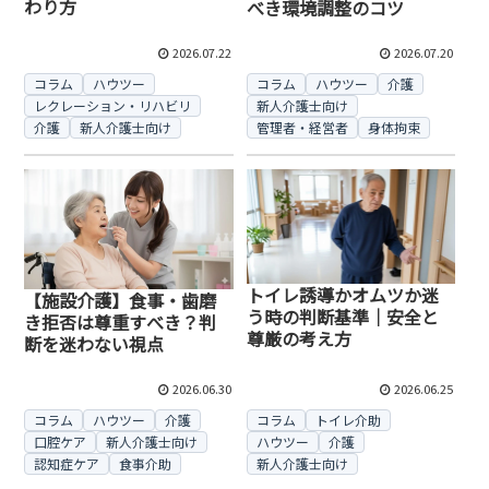
わり方
べき環境調整のコツ
2026.07.22
2026.07.20
コラム
ハウツー
コラム
ハウツー
介護
レクレーション・リハビリ
新人介護士向け
介護
新人介護士向け
管理者・経営者
身体拘束
トイレ誘導かオムツか迷
【施設介護】食事・歯磨
う時の判断基準｜安全と
き拒否は尊重すべき？判
尊厳の考え方
断を迷わない視点
2026.06.30
2026.06.25
コラム
ハウツー
介護
コラム
トイレ介助
口腔ケア
新人介護士向け
ハウツー
介護
認知症ケア
食事介助
新人介護士向け