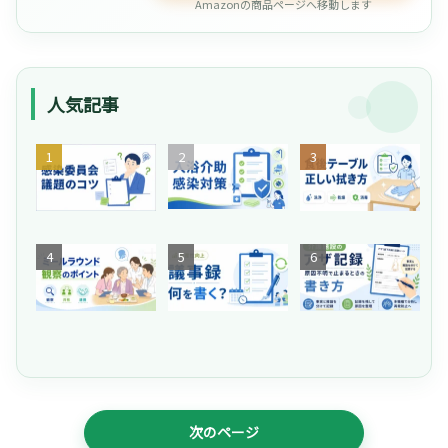
Amazonの商品ページへ移動します
人気記事
【
そ
介
介
の
護
護
共
施
】
有
設
「
が
の
ネ
【
危
生
食
介
タ
嚥
な
産
後
護
が
下
い
性
の
施
な
評
！
向
テ
設
い
価
介
上
ー
の
」
】
護
委
ブ
ア
と
ミ
施
員
ル
ザ
悩
ー
設
会
、
記
む
ル
の
の
水
録
管
ラ
入
議
拭
｜
次のページ