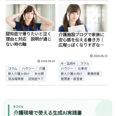
認知症で帰りたいと泣く
介護施設ブログで家族に
理由と対応 説明が通じ
安心感を伝える書き方｜
ない時の軸
広報っぽくなりすぎない
文章例
2026.06.15
2026.06.20
AI・生成AI
コラム
コラム
ハウツー
介護
ハウツー
仕事術
新人介護士向け
未分類
新人介護士向け
業務改善
見当識障害
認知症ケア
管理者・経営者
BOOK
介護現場で使える生成AI実践書