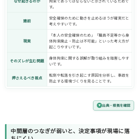
なぜ起きるのか
拘束であってはならないと示されているためで
す。
安全確保のために動きを止めるほうが確実だと
建前
考えやすいです。
「本人の安全確保のため」「職員不足等から身
現実
体拘束廃止・防止は不可能」といった考え方が
起こりやすいです。
身体拘束に関する誤解が取り組みを阻害しやす
そのズレが生む問題
いです。
転倒や転落を引き起こす原因を分析し、事故を
押さえるべき視点
防止する環境づくりを見ることです。
出典・根拠を確認
中間層
のつなぎが弱いと、決定事項が現場に落
ちにくい