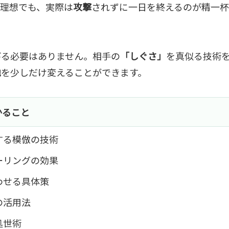
が理想でも、実際は
攻撃
されずに一日を終えるのが精一
びる必要はありません。相手の
「しぐさ」
を真似る技術
地
を少しだけ変えることができます。
かること
する模倣の技術
ーリングの効果
わせる具体策
の活用法
処世術