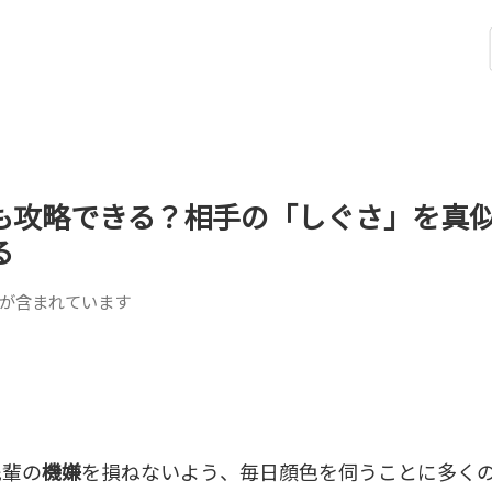
も攻略できる？相手の「しぐさ」を真
る
が含まれています
先輩の
機嫌
を損ねないよう、毎日顔色を伺うことに多く