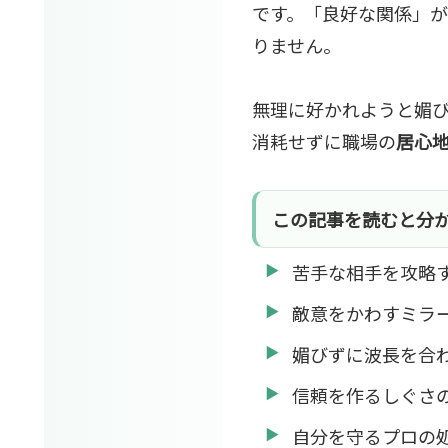
です。「良好な関係」
りません。
無理に好かれようと媚
消耗せずに職場の
居心
この記事を読むと分
苦手な相手を攻略
敵意をかわすミラ
媚びずに波長を合
信頼を作るしぐさ
自分を守るプロの