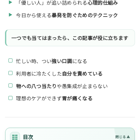
「優しい人」が追い詰められる
心理的仕組み
今日から使える
暴発を防ぐためのテクニック
一つでも当てはまったら、この記事が役に立ちます
忙しい時、つい
強い口調
になる
利用者に冷たくした
自分を責めている
物への八つ当たり
や愚集成が止まらない
理想のケアができず
胃が痛くなる
目次