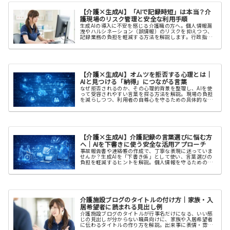
【介護×生成AI】「AIで記録時短」は本当？介
護現場のリスク管理と安全な利用手順
生成AIの導入に不安を感じる介護職の方へ。個人情報漏
洩やハルシネーション（誤情報）のリスクを抑えつつ、
記録業務の負担を軽減する方法を解説します。行政指針
に基づく「匿名化」や「人間による確認」など、安全な
運用のための判断材料をまとめました。
【介護×生成AI】オムツを拒否する心理とは｜
AIと見つける「納得」につながる言葉
なぜ拒否されるのか、その心理的背景を整理し、AIを使
って受容されやすい言葉を探る方法を解説。現場の負担
を減らしつつ、利用者の自尊心を守るための具体的なヒ
ントを提示します。
【介護×生成AI】介護記録の言葉選びに悩む方
へ｜AIを下書きに使う安全な活用アプローチ
事故報告書や連絡帳の作成で、丁寧な表現に迷っていま
せんか？生成AIを「下書き係」として使い、言葉選びの
負担を軽減するヒントを解説。個人情報を守るための原
則や、ハルシネーションへの注意点も公的ガイドライン
に基づき紹介します。
介護施設ブログのタイトルの付け方｜家族・入
居希望者に読まれる見出し例
介護施設ブログのタイトルが行事名だけになる、いい感
じの見出しが分からない職員向けに、家族や入居希望者
に伝わるタイトルの作り方を解説。出来事に表情・雰囲