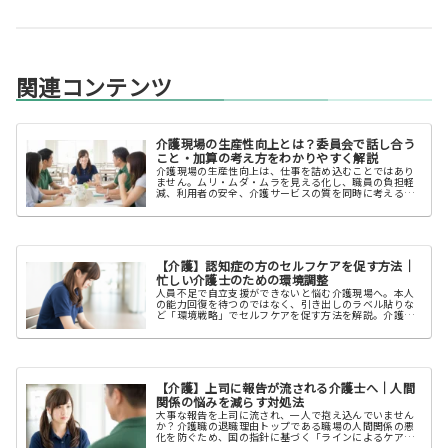
関連コンテンツ
介護現場の生産性向上とは？委員会で話し合う
こと・加算の考え方をわかりやすく解説
介護現場の生産性向上は、仕事を詰め込むことではあり
ません。ムリ・ムダ・ムラを見える化し、職員の負担軽
減、利用者の安全、介護サービスの質を同時に考える視
点を、委員会と加算の考え方から整理します。
【介護】認知症の方のセルフケアを促す方法｜
忙しい介護士のための環境調整
人員不足で自立支援ができないと悩む介護現場へ。本人
の能力回復を待つのではなく、引き出しのラベル貼りな
ど「環境戦略」でセルフケアを促す方法を解説。介護の
負担軽減につながる実践的なヒントをまとめました。
【介護】上司に報告が流される介護士へ｜人間
関係の悩みを減らす対処法
大事な報告を上司に流され、一人で抱え込んでいません
か？介護職の退職理由トップである職場の人間関係の悪
化を防ぐため、国の指針に基づく「ラインによるケア」
の重要性と現実的な解決策を紹介します。