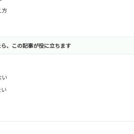
え方
たら、この記事が役に立ちます
ない
たい